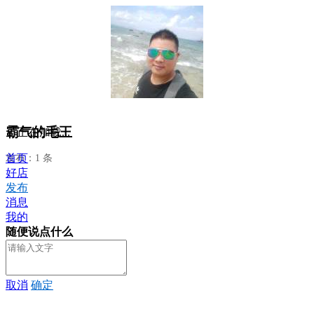
霸气的毛王
正在加载...
首页
发布：1 条
好店
发布
消息
我的
随便说点什么
取消
确定