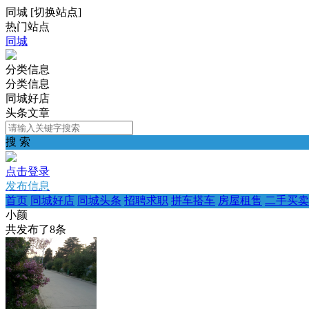
同城
[
切换站点
]
热门站点
同城
分类信息
分类信息
同城好店
头条文章
搜 索
点击登录
发布信息
首页
同城好店
同城头条
招聘求职
拼车搭车
房屋租售
二手买卖
小颜
共发布了
8
条