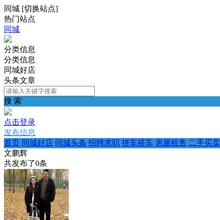
同城
[
切换站点
]
热门站点
同城
分类信息
分类信息
同城好店
头条文章
搜 索
点击登录
发布信息
首页
同城好店
同城头条
招聘求职
拼车搭车
房屋租售
二手买卖
文鹏辉
共发布了
0
条