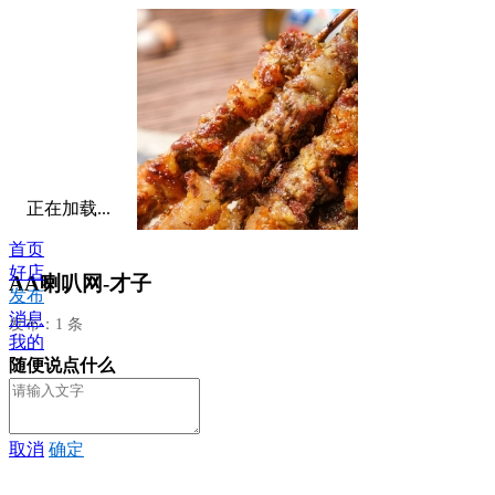
正在加载...
首页
好店
AA喇叭网-才子
发布
消息
发布：1 条
我的
随便说点什么
取消
确定