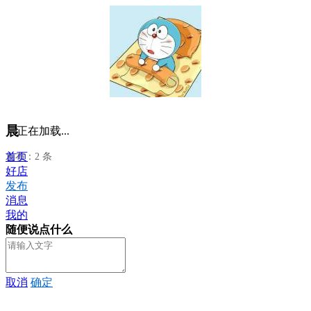
晨
正在加载...
首页
发布：2 条
好店
发布
消息
我的
随便说点什么
取消
确定