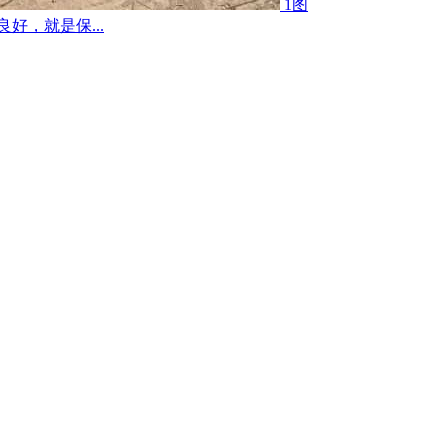
1图
好，就是保...