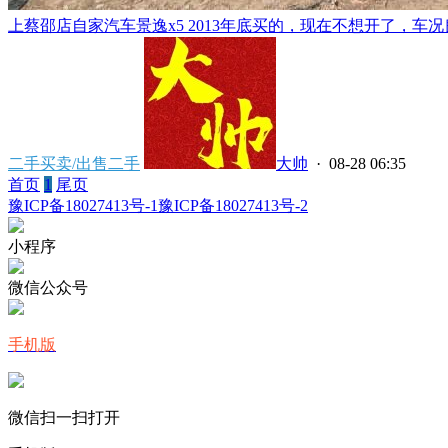
上蔡邵店自家汽车景逸x5 2013年底买的，现在不想开了，车况良
二手买卖/出售二手
大帅
· 08-28 06:35
首页
1
尾页
豫ICP备18027413号-1
豫ICP备18027413号-2
小程序
微信公众号
手机版
微信扫一扫打开