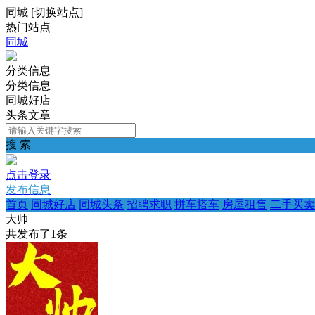
同城
[
切换站点
]
热门站点
同城
分类信息
分类信息
同城好店
头条文章
搜 索
点击登录
发布信息
首页
同城好店
同城头条
招聘求职
拼车搭车
房屋租售
二手买卖
大帅
共发布了
1
条