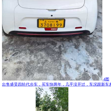
4图
出售盛昊四轮代步车，买车快两年，几乎没开过，车况跟新车差别不