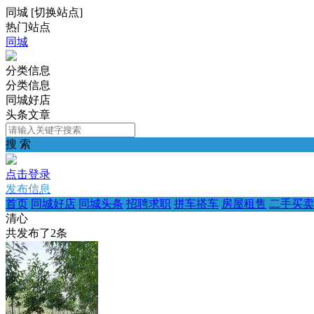
同城
[
切换站点
]
热门站点
同城
分类信息
分类信息
同城好店
头条文章
搜 索
点击登录
发布信息
首页
同城好店
同城头条
招聘求职
拼车搭车
房屋租售
二手买卖
清心
共发布了
2
条