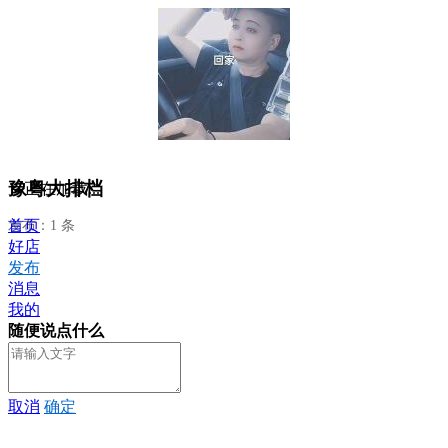
豫粤大排档
正在加载...
首页
发布：1 条
好店
发布
消息
我的
随便说点什么
取消
确定