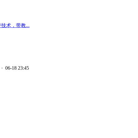
术，带教...
· 06-18 23:45