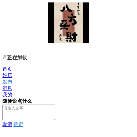
发布：1 条
正在加载...
首页
好店
发布
消息
我的
随便说点什么
取消
确定