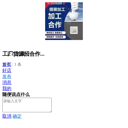
工厂货源招合作...
正在加载...
首页
发布：1 条
好店
发布
消息
我的
随便说点什么
取消
确定