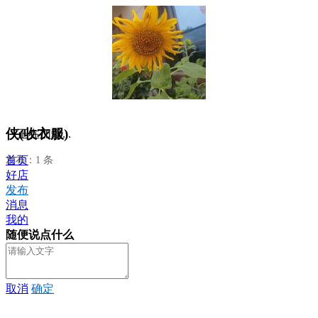
侠(收衣服)
正在加载...
首页
发布：1 条
好店
发布
消息
我的
随便说点什么
取消
确定