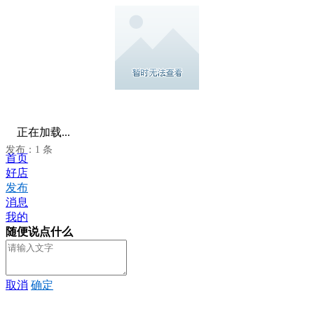
正在加载...
发布：1 条
首页
好店
发布
消息
我的
随便说点什么
取消
确定