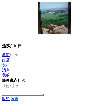
金久
正在加载...
首页
发布：1 条
好店
发布
消息
我的
随便说点什么
取消
确定