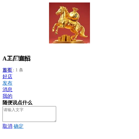
A工厂直招
正在加载...
首页
发布：1 条
好店
发布
消息
我的
随便说点什么
取消
确定