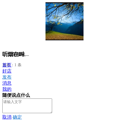
听烟在叫
正在加载...
首页
发布：1 条
好店
发布
消息
我的
随便说点什么
取消
确定