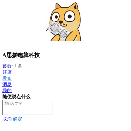
A思媛电脑科技
正在加载...
首页
发布：1 条
好店
发布
消息
我的
随便说点什么
取消
确定