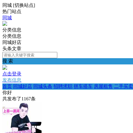
同城
[
切换站点
]
热门站点
同城
分类信息
分类信息
同城好店
头条文章
搜 索
点击登录
发布信息
首页
同城好店
同城头条
招聘求职
拼车搭车
房屋租售
二手买卖
你好
共发布了
1167
条