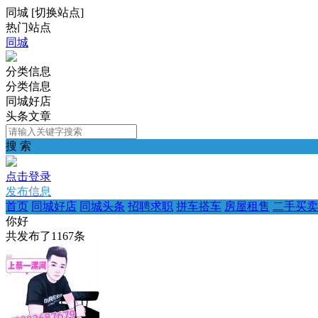
同城
[
切换站点
]
热门站点
同城
分类信息
分类信息
同城好店
头条文章
搜 索
点击登录
发布信息
首页
同城好店
同城头条
招聘求职
拼车搭车
房屋租售
二手买卖
你好
共发布了
1167
条