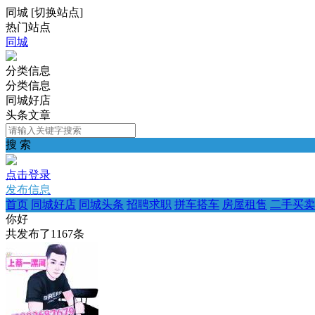
同城
[
切换站点
]
热门站点
同城
分类信息
分类信息
同城好店
头条文章
搜 索
点击登录
发布信息
首页
同城好店
同城头条
招聘求职
拼车搭车
房屋租售
二手买卖
你好
共发布了
1167
条