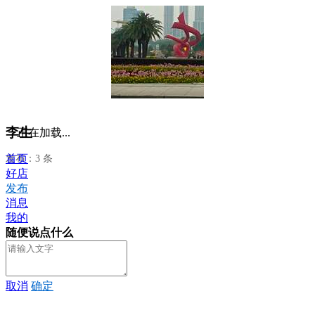
李生
正在加载...
首页
发布：3 条
好店
发布
消息
我的
随便说点什么
取消
确定