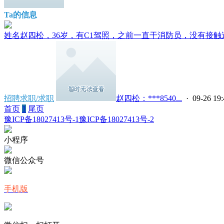
Ta的信息
姓名赵四松，36岁，有C1驾照，之前一直干消防员，没有接触过
招聘求职/求职
赵四松：***8540...
· 09-26 19:
首页
1
尾页
豫ICP备18027413号-1
豫ICP备18027413号-2
小程序
微信公众号
手机版