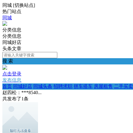
同城
[
切换站点
]
热门站点
同城
分类信息
分类信息
同城好店
头条文章
搜 索
点击登录
发布信息
首页
同城好店
同城头条
招聘求职
拼车搭车
房屋租售
二手买卖
赵四松：***8540...
共发布了
1
条