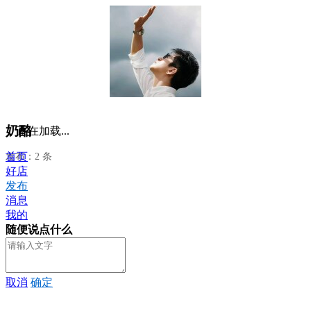
奶酪
正在加载...
首页
发布：2 条
好店
发布
消息
我的
随便说点什么
取消
确定