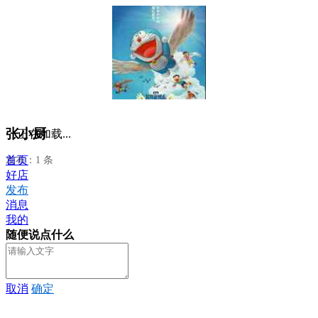
张小厨
正在加载...
首页
发布：1 条
好店
发布
消息
我的
随便说点什么
取消
确定