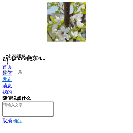
正在加载...
ღ᭄ꦿℒℴѵℯ燕东এ...
首页
发布：1 条
好店
发布
消息
我的
随便说点什么
取消
确定