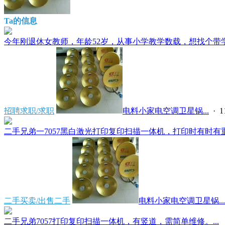
Ta的信息
今年刚退休女教师，年龄52岁，从事小学教学数载，想找个带学生
招聘求职/求职
电料小家电空调卫星锅...
· 1
二手兄弟一7057黑白激光打印复印扫描一体机，打印时有时有重
二手买卖/出售二手
电料小家电空调卫星锅...
二手兄弟7057打印复印扫描一体机，有竖道，需简单维修。...