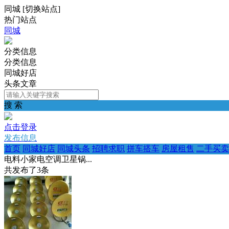
同城
[
切换站点
]
热门站点
同城
分类信息
分类信息
同城好店
头条文章
搜 索
点击登录
发布信息
首页
同城好店
同城头条
招聘求职
拼车搭车
房屋租售
二手买卖
电料小家电空调卫星锅...
共发布了
3
条