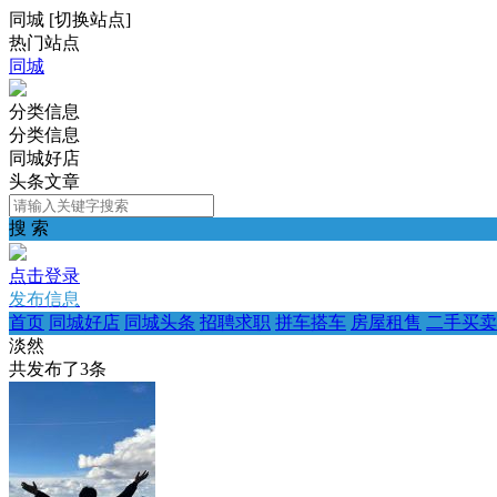
同城
[
切换站点
]
热门站点
同城
分类信息
分类信息
同城好店
头条文章
搜 索
点击登录
发布信息
首页
同城好店
同城头条
招聘求职
拼车搭车
房屋租售
二手买卖
淡然
共发布了
3
条