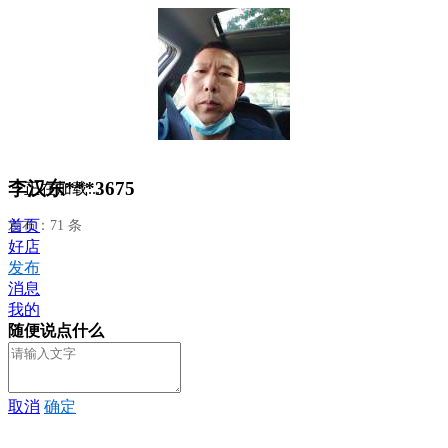
李汉东***3675
正在加载...
首页
发布：71 条
好店
发布
消息
我的
随便说点什么
取消
确定