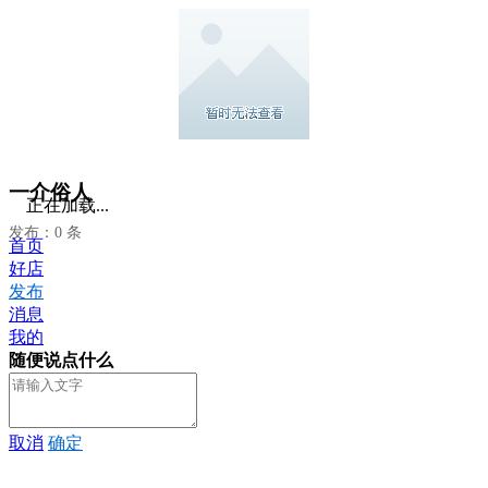
一介俗人
正在加载...
发布：0 条
首页
好店
发布
消息
我的
随便说点什么
取消
确定