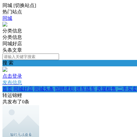
同城
[
切换站点
]
热门站点
同城
分类信息
分类信息
同城好店
头条文章
搜 索
点击登录
发布信息
首页
同城好店
同城头条
招聘求职
拼车搭车
房屋租售
二手买卖
转运锦鲤
共发布了
0
条