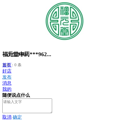
福元堂中药***962...
正在加载...
首页
发布：0 条
好店
发布
消息
我的
随便说点什么
取消
确定