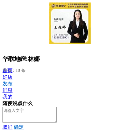
华联地产 林娜
正在加载...
首页
发布：10 条
好店
发布
消息
我的
随便说点什么
取消
确定