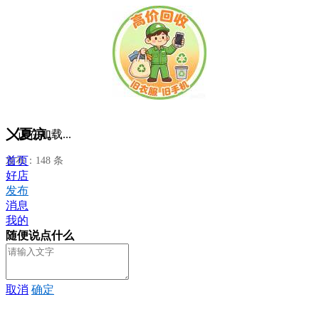
〤夏凉。
正在加载...
首页
发布：148 条
好店
发布
消息
我的
随便说点什么
取消
确定