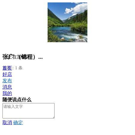
张广 （锦程）...
正在加载...
首页
发布：1 条
好店
发布
消息
我的
随便说点什么
取消
确定