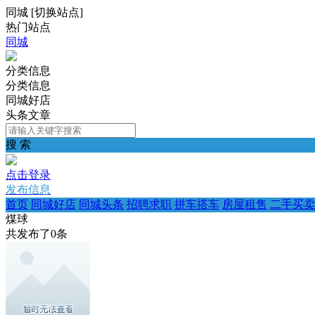
同城
[
切换站点
]
热门站点
同城
分类信息
分类信息
同城好店
头条文章
搜 索
点击登录
发布信息
首页
同城好店
同城头条
招聘求职
拼车搭车
房屋租售
二手买卖
煤球
共发布了
0
条