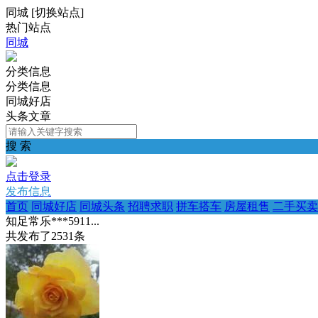
同城
[
切换站点
]
热门站点
同城
分类信息
分类信息
同城好店
头条文章
搜 索
点击登录
发布信息
首页
同城好店
同城头条
招聘求职
拼车搭车
房屋租售
二手买卖
知足常乐***5911...
共发布了
2531
条