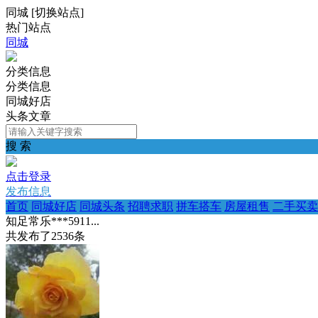
同城
[
切换站点
]
热门站点
同城
分类信息
分类信息
同城好店
头条文章
搜 索
点击登录
发布信息
首页
同城好店
同城头条
招聘求职
拼车搭车
房屋租售
二手买卖
知足常乐***5911...
共发布了
2536
条