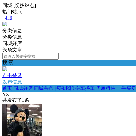
同城
[
切换站点
]
热门站点
同城
分类信息
分类信息
同城好店
头条文章
搜 索
点击登录
发布信息
首页
同城好店
同城头条
招聘求职
拼车搭车
房屋租售
二手买卖
YZ
共发布了
1
条