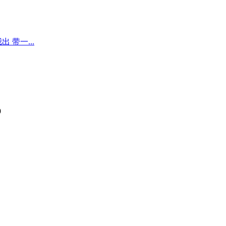
带一...
9