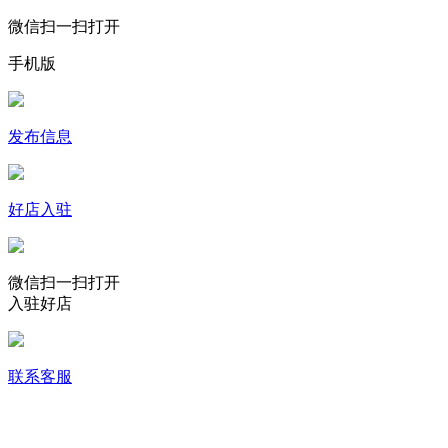
微信扫一扫打开
手机版
发布信息
好店入驻
微信扫一扫打开
入驻好店
联系客服