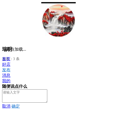
瑞明
正在加载...
首页
发布：3 条
好店
发布
消息
我的
随便说点什么
取消
确定