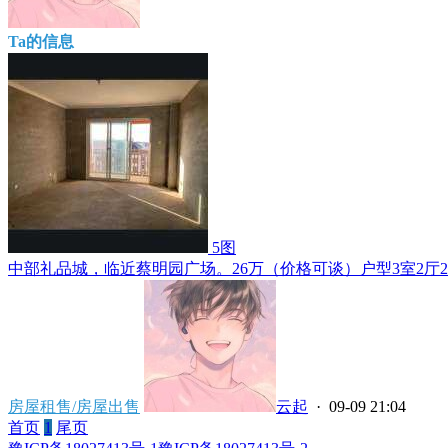
Ta的信息
5图
中部礼品城，临近蔡明园广场。26万（价格可谈）户型3室2厅2卫，
房屋租售/房屋出售
云起
· 09-09 21:04
首页
1
尾页