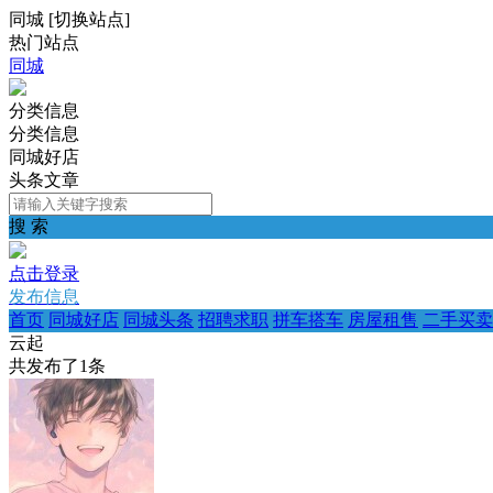
同城
[
切换站点
]
热门站点
同城
分类信息
分类信息
同城好店
头条文章
搜 索
点击登录
发布信息
首页
同城好店
同城头条
招聘求职
拼车搭车
房屋租售
二手买卖
云起
共发布了
1
条