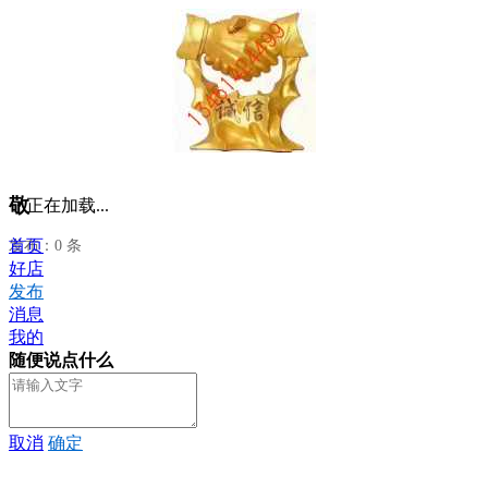
敬
正在加载...
首页
发布：0 条
好店
发布
消息
我的
随便说点什么
取消
确定