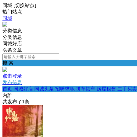
同城
[
切换站点
]
热门站点
同城
分类信息
分类信息
同城好店
头条文章
搜 索
点击登录
发布信息
首页
同城好店
同城头条
招聘求职
拼车搭车
房屋租售
二手买卖
內誰
共发布了
1
条