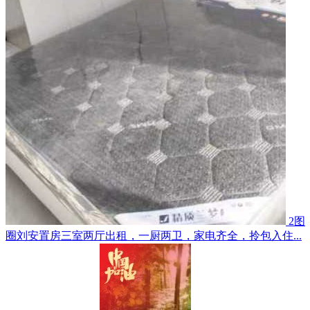
2图
圈刘安置房三室两厅出租，一厨两卫，家电齐全，拎包入住...