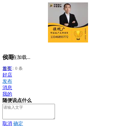
侯哥
正在加载...
首页
发布：0 条
好店
发布
消息
我的
随便说点什么
取消
确定