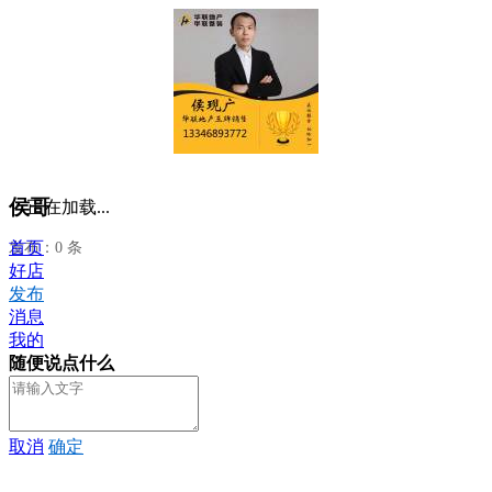
侯哥
正在加载...
首页
发布：0 条
好店
发布
消息
我的
随便说点什么
取消
确定