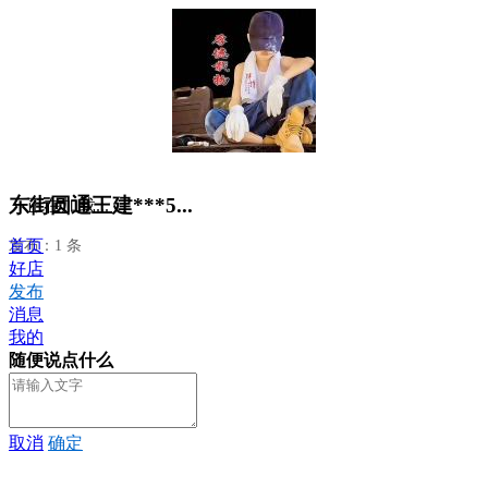
东街圆通王建***5...
正在加载...
首页
发布：1 条
好店
发布
消息
我的
随便说点什么
取消
确定