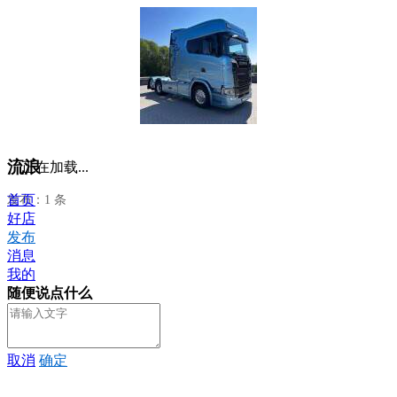
流浪
正在加载...
首页
发布：1 条
好店
发布
消息
我的
随便说点什么
取消
确定