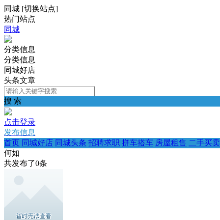
同城
[
切换站点
]
热门站点
同城
分类信息
分类信息
同城好店
头条文章
搜 索
点击登录
发布信息
首页
同城好店
同城头条
招聘求职
拼车搭车
房屋租售
二手买卖
何如
共发布了
0
条