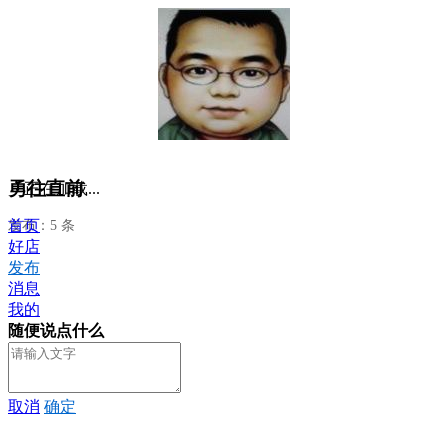
勇往直前
正在加载...
首页
发布：5 条
好店
发布
消息
我的
随便说点什么
取消
确定