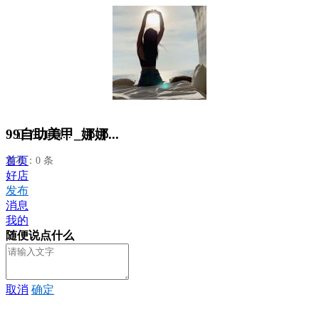
99自助美甲_娜娜...
正在加载...
首页
发布：0 条
好店
发布
消息
我的
随便说点什么
取消
确定